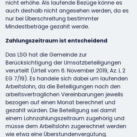
nicht erhöhe. Als laufende Bezüge könne es
auch deshalb nicht angesehen werden, da es
nur bei Überschreitung bestimmter
Mindestbeträge gezahlt werde.
Zahlungszeitraum ist entscheidend
Das LSG hat die Gemeinde zur
Berücksichtigung der Umsatzbeteiligungen
verurteilt (Urteil vom 6. November 2019, Az. L 2
EG 7/19). Es handele sich dabei um laufenden
Arbeitslohn, da die Beteiligungen nach den
arbeitsvertraglichen Vereinbarungen jeweils
bezogen auf einen Monat berechnet und
gezahlt würden. Die Beteiligung sei damit
einem Lohnzahlungszeitraum zugehörig und
müsse dem Arbeitslohn zugerechnet werden
wie etwa eine Überstundenvergütung.